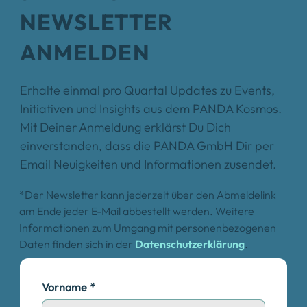
NEWSLETTER
ANMELDEN
Erhalte einmal pro Quartal Updates zu Events,
Initiativen und Insights aus dem PANDA Kosmos.
Mit Deiner Anmeldung erklärst Du Dich
einverstanden, dass die PANDA GmbH Dir per
Email Neuigkeiten und Informationen zusendet.
*Der Newsletter kann jederzeit über den Abmeldelink
am Ende jeder E-Mail abbestellt werden. Weitere
Informationen zum Umgang mit personenbezogenen
Daten finden sich in der
Datenschutzerklärung
.
Vorname
*