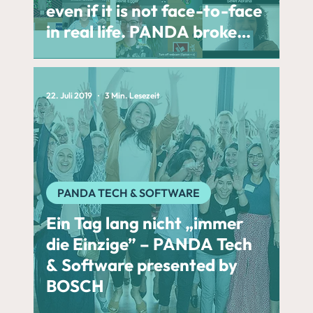
even if it is not face-to-face
in real life. PANDA broke
that stereotype!” – PANDA
Tech & Software presented
by Bosch
22. Juli 2019
3 Min. Lesezeit
PANDA TECH & SOFTWARE
Ein Tag lang nicht „immer
die Einzige” – PANDA Tech
& Software presented by
BOSCH