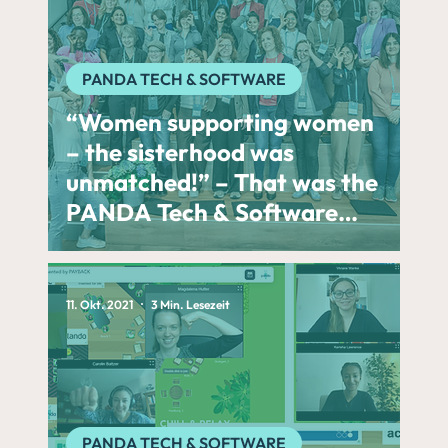
PANDA TECH & SOFTWARE
“Women supporting women
– the sisterhood was
unmatched!” – That was the
PANDA Tech & Software
Lab 2026 presented by
CARIAD
11. Okt. 2021
3 Min. Lesezeit
PANDA TECH & SOFTWARE