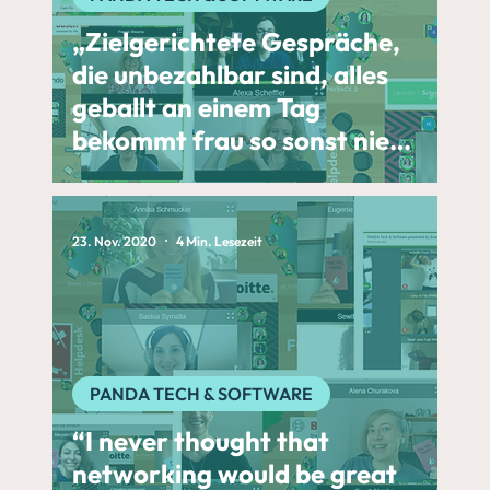
„Zielgerichtete Gespräche,
die unbezahlbar sind, alles
geballt an einem Tag
bekommt frau so sonst nie”
– das war PANDA Tech &
Software 2021 presented by
PAYBACK
23. Nov. 2020
4 Min. Lesezeit
PANDA TECH & SOFTWARE
“I never thought that
networking would be great