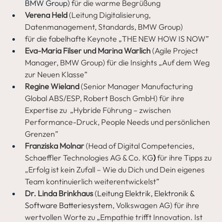
BMW Group) 
für die warme Begrüßung
Verena Held
 (Leitung Digitalisierung, 
Datenmanagement, Standards, BMW Group)
für die fabelhafte Keynote „THE NEW HOW IS NOW”
Eva-Maria Filser und Marina Warlich 
(Agile Project 
Manager, BMW Group)
für die Insights „Auf dem Weg 
zur Neuen Klasse”
Regine Wieland 
(Senior Manager Manufacturing 
Global ABS/ESP, Robert Bosch GmbH)
für ihre 
Expertise zu  „Hybride Führung – zwischen 
Performance-Druck, People Needs und persönlichen 
Grenzen”
Franziska Molnar
 (Head of Digital Competencies, 
Schaeffler Technologies AG & Co. KG
) 
für ihre Tipps zu 
„Erfolg ist kein Zufall – Wie du Dich und Dein eigenes 
Team kontinuierlich weiterentwickelst”
Dr. Linda Brinkhaus 
(
Leitung Elektrik, Elektronik & 
Software Batteriesystem
, Volkswagen AG) für ihre 
wertvollen Worte zu „Empathie trifft Innovation. Ist 