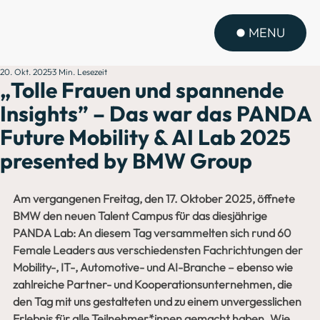
MENU
20. Okt. 2025
3 Min. Lesezeit
„Tolle Frauen und spannende
Insights” – Das war das PANDA
Future Mobility & AI Lab 2025
presented by BMW Group
Am vergangenen Freitag, den 17. Oktober 2025, öffnete 
BMW den neuen Talent Campus für das diesjährige 
PANDA Lab:
An diesem Tag versammelten sich rund 60 
Female Leaders aus verschiedensten Fachrichtungen der 
Mobility-, IT-, Automotive- und AI-Branche
– ebenso wie 
zahlreiche Partner- und Kooperationsunternehmen, die 
den Tag mit uns gestalteten und zu einem unvergesslichen 
Erlebnis für alle Teilnehmer*innen gemacht haben. Wie 