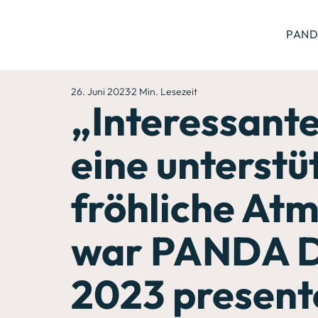
PAND
26. Juni 2023
2 Min. Lesezeit
„Interessant
eine unterstü
fröhliche At
war PANDA Di
2023 present