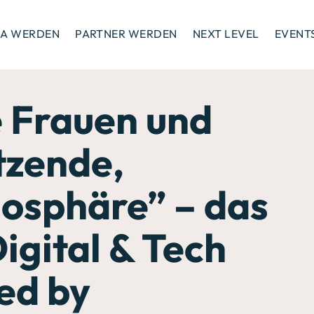
A WERDEN
PARTNER WERDEN
NEXT LEVEL
EVENT
e Frauen und
tzende,
mosphäre” – das
gital & Tech
ed by